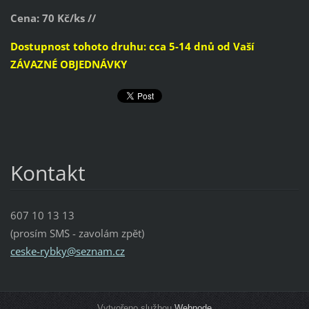
Cena: 70 Kč/ks //
Dostupnost tohoto druhu: cca 5-14 dnů od Vaší
ZÁVAZNÉ OBJEDNÁVKY
Kontakt
607 10 13 13
(prosím SMS - zavolám zpět)
ceske-ry
bky@sezn
am.cz
Vytvořeno službou
Webnode