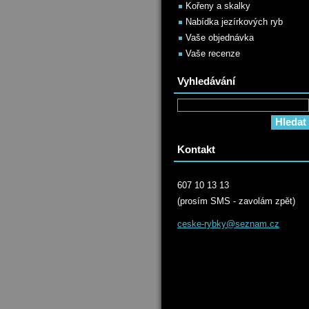
Kořeny a skalky
Nabídka jezírkových ryb
Vaše objednávka
Vaše recenze
Vyhledávání
Kontakt
607 10 13 13
(prosím SMS - zavolám zpět)
ceske-ry
bky@sezn
am.cz