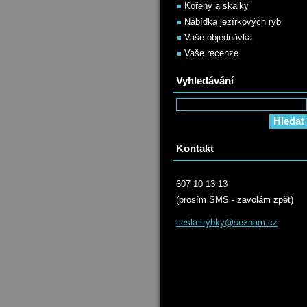
Kořeny a skalky
Nabídka jezírkových ryb
Vaše objednávka
Vaše recenze
Vyhledávání
Kontakt
607 10 13 13
(prosím SMS - zavolám zpět)
ceske-ry
bky@sezn
am.cz