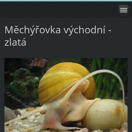
Měchýřovka východní -
zlatá