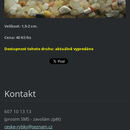
Velikost: 1,5-2 cm.
Cena: 40 Kč/ks
Dostupnost tohoto druhu: aktuálně vyprodáno
Kontakt
607 10 13 13
(prosím SMS - zavolám zpět)
ceske-ry
bky@sezn
am.cz