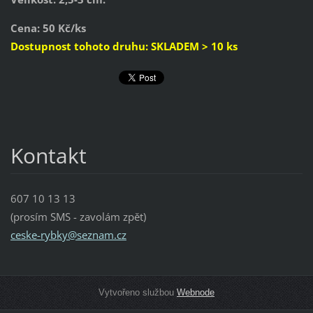
Cena: 50 Kč/ks
Dostupnost tohoto druhu: SKLADEM > 10 ks
Kontakt
607 10 13 13
(prosím SMS - zavolám zpět)
ceske-ry
bky@sezn
am.cz
Vytvořeno službou
Webnode