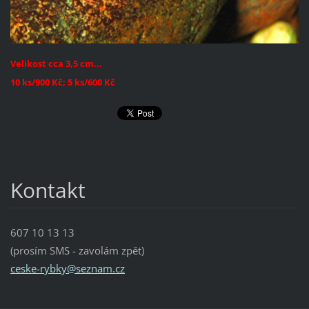
Velikost cca 3,5 cm...
10 ks/900 Kč; 5 ks/600 Kč
Kontakt
607 10 13 13
(prosím SMS - zavolám zpět)
ceske-ry
bky@sezn
am.cz