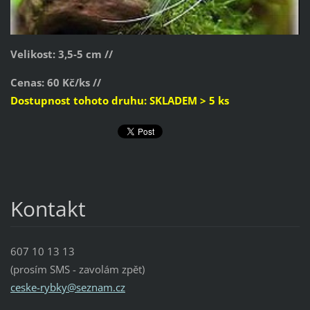
Velikost: 3,5-5 cm //
Cenas: 60 Kč/ks //
Dostupnost tohoto druhu: SKLADEM > 5 ks
Kontakt
607 10 13 13
(prosím SMS - zavolám zpět)
ceske-ry
bky@sezn
am.cz