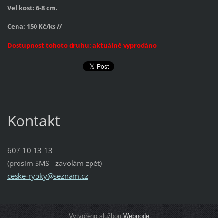
Velikost: 6-8 cm.
Cena: 150 Kč/ks //
Dostupnost tohoto druhu: aktuálně vyprodáno
Kontakt
607 10 13 13
(prosím SMS - zavolám zpět)
ceske-ry
bky@sezn
am.cz
Vytvořeno službou
Webnode