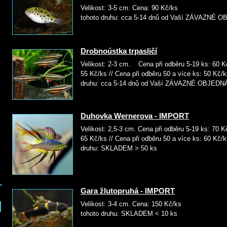
Velikost: 3-5 cm. Cena: 9
tohoto druhu: cca 5-14 dnů od Vaší ZÁVAZNÉ
Drobnoústka trpasličí
Velikost: 2-3 cm. Cena při odběru 5-19 ks: 60 Kč
55 Kč/ks // Cena při odběru 50 a více ks: 5
druhu: cca 5-14 dnů od Vaší ZÁVAZNÉ OBJED
Duhovka Wernerova - IMPORT
Velikost: 2,5-3 cm. Cena při odběru 5-19 ks: 70 K
65 Kč/ks // Cena při odběru 50 a více ks: 6
druhu: SKLADEM > 50 ks
Gara žlutopruhá - IMPORT
Velikost: 3-4 cm. Cena: 15
tohoto druhu: SKLADEM < 10 ks