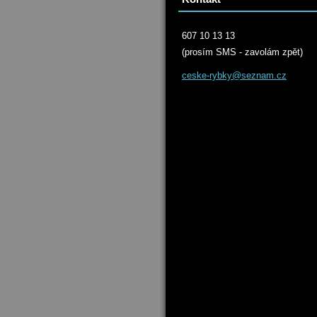
607 10 13 13
(prosím SMS - zavolám zpět)
ceske-ry
bky@sezn
am.cz