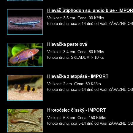
Hlaváč Stiphodon sp. undio blue - IMPO
Velikost: 3-5 cm. Cena: 9
tohoto druhu: cca 5-14 dnů od Vaší ZÁVAZNÉ
Hlavačka pastelová
Velikost: 3-4 cm. Cena: 8
tohoto druhu: SKLADEM > 10 ks
Hlavačka zlatopásá - IMPORT
Velikost: 2 cm. Cena: 50 
tohoto druhu: cca 5-14 dnů od Vaší ZÁVAZNÉ
Hrotočelec čínský - IMPORT
Velikost: 6-8 cm. Cena: 15
tohoto druhu: cca 5-14 dnů od Vaší ZÁVAZNÉ