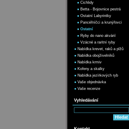
Cichlidy
Betta - Bojovnice pestrá
Ostatní Labyrintky
Pancéřníčci a krunýřovci
Ostatní
Ryby do nano akvárií
Vzácné a raritní ryby
Nabídka krevet, raků a plžů
Nabídka obojživelníků
Nabídka krmiv
Kořeny a skalky
Nabídka jezírkových ryb
Vaše objednávka
Vaše recenze
Vyhledávání
Kontakt