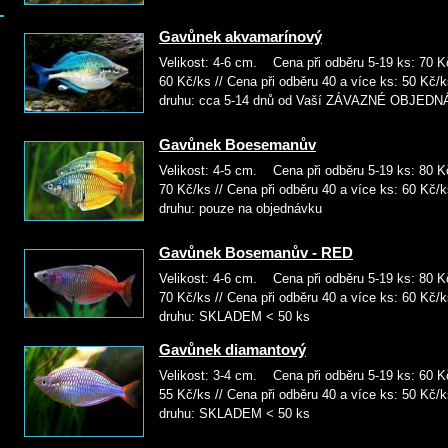
Gavůnek akvamarínový
Velikost: 4-6 cm. Cena při odběru 5-19 ks: 70 Kč
60 Kč/ks // Cena při odběru 40 a více ks: 5
druhu: cca 5-14 dnů od Vaší ZÁVAZNÉ OBJED
Gavůnek Boesemanův
Velikost: 4-5 cm. Cena při odběru 5-19 ks: 80 Kč
70 Kč/ks // Cena při odběru 40 a více ks: 6
druhu: pouze na objednávku
Gavůnek Bosemanův - RED
Velikost: 4-6 cm. Cena při odběru 5-19 ks: 80 Kč
70 Kč/ks // Cena při odběru 40 a více ks: 6
druhu: SKLADEM < 50 ks
Gavůnek diamantový
Velikost: 3-4 cm. Cena při odběru 5-19 ks: 60 Kč
55 Kč/ks // Cena při odběru 40 a více ks: 5
druhu: SKLADEM < 50 ks